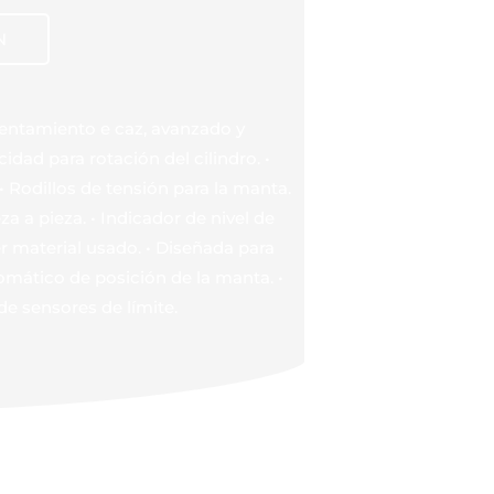
N
alentamiento e caz, avanzado y
dad para rotación del cilindro. •
• Rodillos de tensión para la manta.
a a pieza. • Indicador de nivel de
er material usado. • Diseñada para
omático de posición de la manta. •
e sensores de límite.