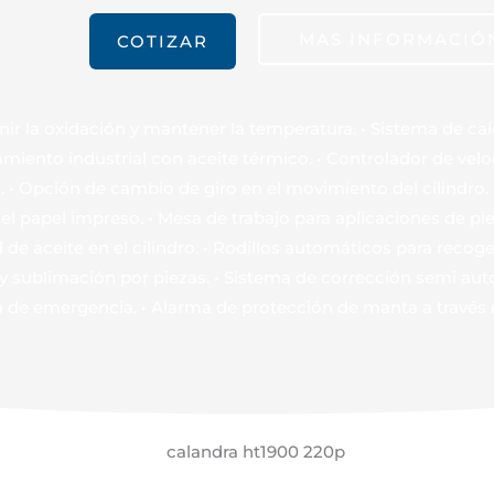
MAS INFORMACIÓ
COTIZAR
enir la oxidación y mantener la temperatura. • Sistema de c
iento industrial con aceite térmico. • Controlador de veloci
 • Opción de cambio de giro en el movimiento del cilindro. 
 el papel impreso. • Mesa de trabajo para aplicaciones de piez
d de aceite en el cilindro. • Rodillos automáticos para recog
y sublimación por piezas. • Sistema de corrección semi aut
a de emergencia. • Alarma de protección de manta a través d