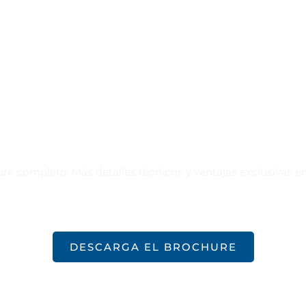
¿Quieres mas información?
re completo. Más detalles técnicos y ventajas exclusivas e
DESCARGA EL BROCHURE