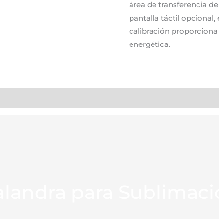
área de transferencia d
pantalla táctil opcional
calibración proporciona
energética.
on
alandra para Sublimaci