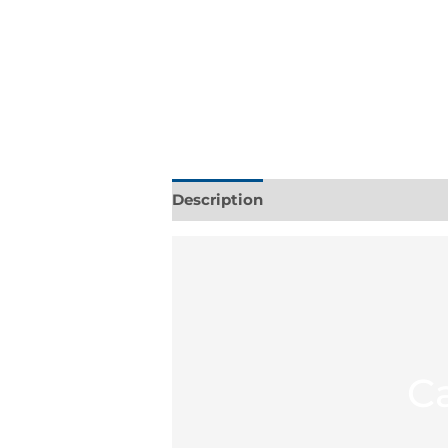
Description
Additional informati
C