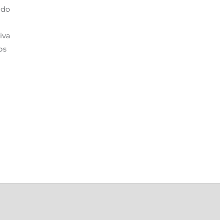
ndo
iva
os