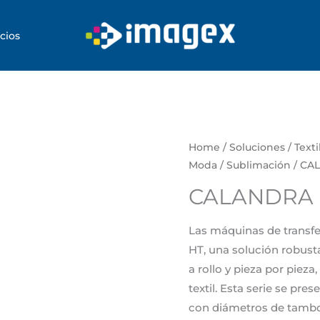
cios
Home
/
Soluciones
/
Texti
Moda
/
Sublimación
/ CA
CALANDRA 
Las máquinas de transfer
HT, una solución robusta 
a rollo y pieza por pieza
textil. Esta serie se pre
con diámetros de tambor