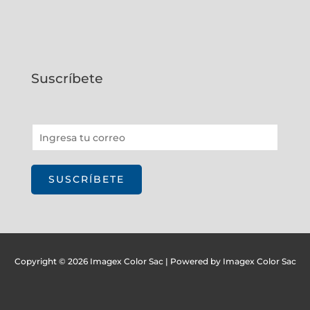
Suscríbete
E
m
a
SUSCRÍBETE
i
l
*
Copyright © 2026 Imagex Color Sac | Powered by Imagex Color Sac