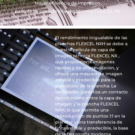
Mayor eficiencia de impresión
película de capa de imagen térmica FLEXCEL NX
El rendimiento inigualable de las
planchas FLEXCEL NXH se debe a
nuestra película de capa de
imagen térmica FLEXCEL NX ,
que proporciona imágenes
rápidas y de alta resolución, y
ofrece una máscara de imagen
estable y predecible para la
exposición de la plancha. La
laminación garantiza un contacto
óptico íntimo entre la capa de
imagen y la plancha FLEXCEL
NXH, lo que permite una
reproducción de puntos 1:1 en la
plancha y una transferencia de
tinta estable y predecible, la base
de la flexografía moderna .