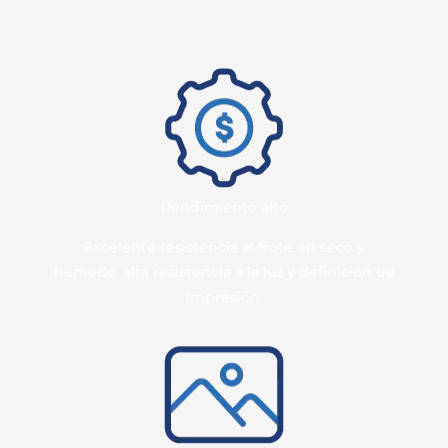
Rendimiento alto
Excelente resistencia al frote en seco y
húmedo, alta resistencia a la luz y definición de
impresión.