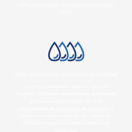
GOTS y acreditación Eco-Pasaporte de OEKO-
TEX®).
Tintas que alimentan tu necesidad de velocidad
Las tintas ecológicas a base de agua EFI
Reggiani TERRA con tecnología de aglutinante
innovadora proporcionan un nivel
extraordinario de durabilidad de impresión y
brindan una mayor vida útil del cabezal de
impresión con costos de mantenimiento
reducidos.