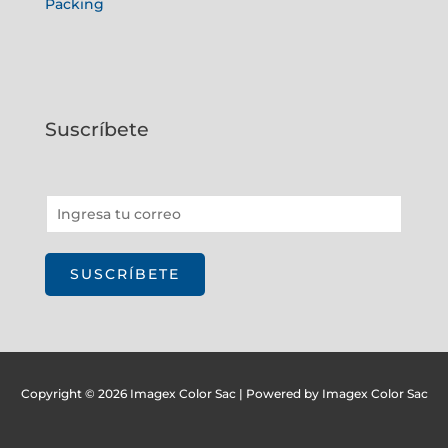
Packing
Suscríbete
E
m
a
SUSCRÍBETE
i
l
*
Copyright © 2026 Imagex Color Sac | Powered by Imagex Color Sac