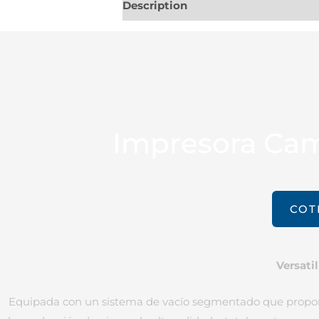
Description
Additional informati
Impresora Cam
COT
Versati
Equipada con un sistema de vacío segmentado que proporci