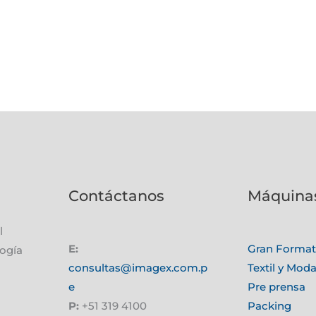
Contáctanos
Máquina
l
E:
Gran Forma
logía
consultas@imagex.com.p
Textil y Mod
e
Pre prensa
P:
+51 319 4100
Packing