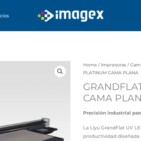
cios
Home
/
Impresoras
/
Cama
PLATINUM CAMA PLANA
GRANDFLAT
CAMA PLA
Precisión industrial pa
La Liyu GrandFlat UV LE
productividad diseñada p