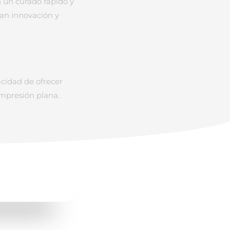
 un curado rápido y
can innovación y
acidad de ofrecer
impresión plana.