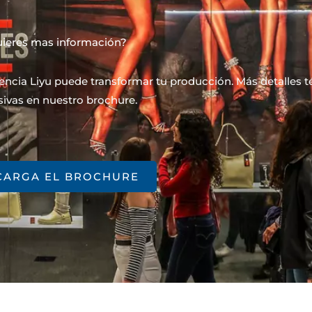
ieres mas información?
cia Liyu puede transformar tu producción. Más detalles té
sivas en nuestro brochure.
CARGA EL BROCHURE