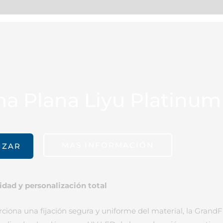
on
a Plana Liyu Platinum
MAS INFORMACIÓN
IZAR
lidad y personalización total
ona una fijación segura y uniforme del material, la Grand