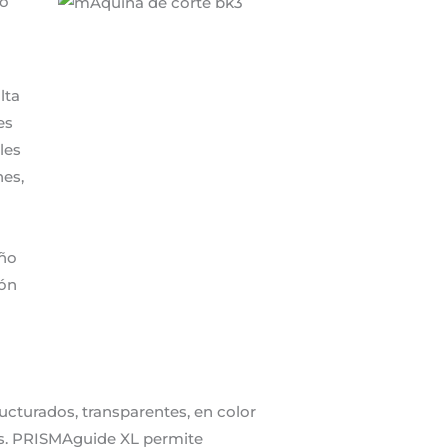
to
lta
es
les
nes,
eño
ión
ucturados, transparentes, en color
as. PRISMAguide XL permite