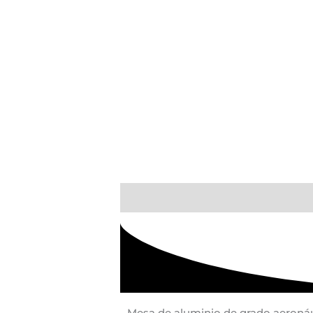
Description
Additional informati
Mesa de aluminio de grado aeroná