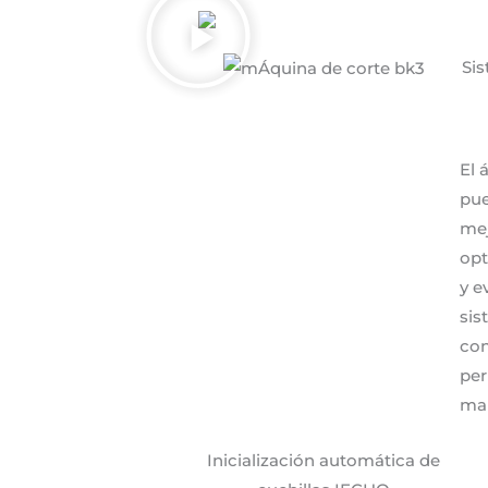
Sis
El 
pue
mej
opt
y e
sis
con
per
man
Inicialización automática de